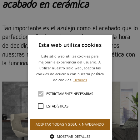
acabado en cerámica
Tan importante es el azulejo como el acabado que lo
perfecciona. Opciones hay muchas, pero a la hora
Esta web utiliza cookies
de decidir, es importante que nos planteemos
nuestras necesidades para conjugar la estética con
Este sitio web utiliza cookies para
la funcionalidad.
mejorar la experiencia del usuario. Al
utilizar nuestro sitio web, acepta las
cookies de acuerdo con nuestra política
de cookies.
Detalles
ESTRICTAMENTE NECESARIAS
ESTADÍSTICAS
ACEPTAR TODAS Y SEGUIR NAVEGANDO
MOSTRAR DETALLES