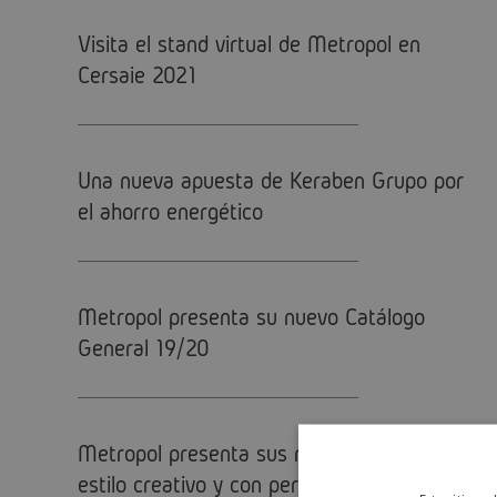
Visita el stand virtual de Metropol en
Cersaie 2021
Una nueva apuesta de Keraben Grupo por
el ahorro energético
Metropol presenta su nuevo Catálogo
General 19/20
Metropol presenta sus nuevas colecciones:
estilo creativo y con personalidad propia