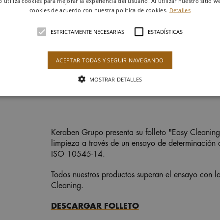
b utiliza cookies para mejorar la experiencia del usuario. Al utilizar nuestro sitio w
cookies de acuerdo con nuestra política de cookies.
Detalles
ESTRICTAMENTE NECESARIAS
ESTADÍSTICAS
ACEPTAR TODAS Y SEGUIR NAVEGANDO
MOSTRAR DETALLES
Keraben Grupo presenta su folleto "Easy Cleaning"
limpieza a través de un ensayo de determinación
ISO 10545-14.
Todos nuestros productos superan el ensayo con la
Cleaning.
DESCARGAR FOLLETO