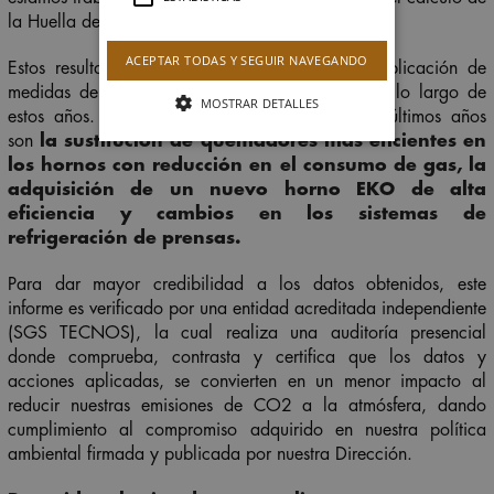
la Huella de 2019.
ACEPTAR TODAS Y SEGUIR NAVEGANDO
Estos resultados se han logrado gracias a la aplicación de
medidas de eficiencia energética implantadas a lo largo de
MOSTRAR DETALLES
estos años. Las más representativas de los dos últimos años
son
la sustitución de quemadores más eficientes en
los hornos con reducción en el consumo de gas, la
adquisición de un nuevo horno EKO de alta
eficiencia y cambios en los sistemas de
refrigeración de prensas.
Para dar mayor credibilidad a los datos obtenidos, este
informe es verificado por una entidad acreditada independiente
(SGS TECNOS), la cual realiza una auditoría presencial
donde comprueba, contrasta y certifica que los datos y
acciones aplicadas, se convierten en un menor impacto al
reducir nuestras emisiones de CO
2
a la atmósfera, dando
cumplimiento al compromiso adquirido en nuestra política
ambiental firmada y publicada por nuestra Dirección.