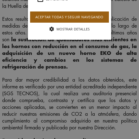
la Huella de 2019.
ACEPTAR TODAS Y SEGUIR NAVEGANDO
Estos resultados se han logrado gracias a la aplicación de
medidas de eficiencia energética implantadas a lo largo de
MOSTRAR DETALLES
estos años. Las más representativas de los dos últimos años
son
la sustitución de quemadores más eficientes en
los hornos con reducción en el consumo de gas, la
adquisición de un nuevo horno EKO de alta
eficiencia y cambios en los sistemas de
refrigeración de prensas.
Para dar mayor credibilidad a los datos obtenidos, este
informe es verificado por una entidad acreditada independiente
(SGS TECNOS), la cual realiza una auditoría presencial
donde comprueba, contrasta y certifica que los datos y
acciones aplicadas, se convierten en un menor impacto al
reducir nuestras emisiones de CO
2
a la atmósfera, dando
cumplimiento al compromiso adquirido en nuestra política
ambiental firmada y publicada por nuestra Dirección.