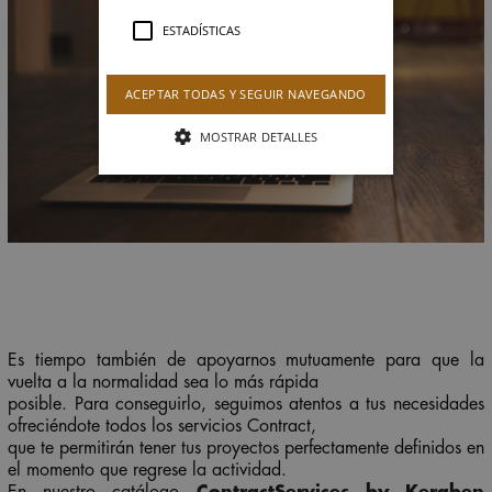
ESTADÍSTICAS
ACEPTAR TODAS Y SEGUIR NAVEGANDO
MOSTRAR DETALLES
Es tiempo también de apoyarnos mutuamente para que la
vuelta a la normalidad sea lo más rápida
posible. Para conseguirlo, seguimos atentos a tus necesidades
ofreciéndote todos los servicios Contract,
que te permitirán tener tus proyectos perfectamente definidos en
el momento que regrese la actividad.