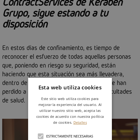
ContractServices de Keraben
Grupo, sigue estando a tu
disposición
En estos días de confinamiento, es tiempo de
reconocer el esfuerzo de todas aquellas personas
que, poniendo en riesgo su seguridad, están
haciendo que esta situación sea más llevadera,
dentro de su gravedad, sin olvidar a los que han
Esta web utiliza cookies
perdido a alguien querido o atraviesan dificultades
Este sitio web utiliza cookies para
de salud.
mejorar la experiencia del usuario. Al
utilizar nuestro sitio web, acepta las
cookies de acuerdo con nuestra política
de cookies.
Detalles
ESTRICTAMENTE NECESARIAS