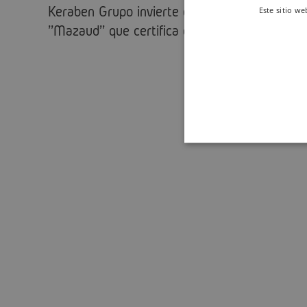
Keraben Grupo invierte en la máquina
Este sitio we
''Mazaud'' que certifica el sello QB UPEC