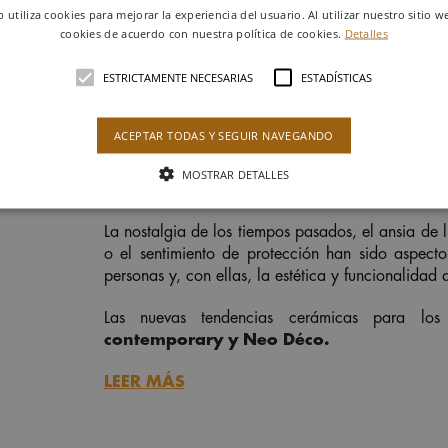
b utiliza cookies para mejorar la experiencia del usuario. Al utilizar nuestro sitio w
cookies de acuerdo con nuestra política de cookies.
Detalles
ESTRICTAMENTE NECESARIAS
ESTADÍSTICAS
ACEPTAR TODAS Y SEGUIR NAVEGANDO
MOSTRAR DETALLES
La nostalgia de los tiempos pasados, el ansia de 
o el sentimiento de protección han sido aspect
personas y, con ellas, la estética y funcionalidad 
Las nuevas tendencias cerámicas para lo
contemporary y
Neo Déco.
LEER MÁS