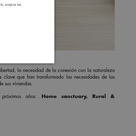
eb, acepta las
libertad, la necesidad de la conexión con la naturaleza
os clave que han transformado las necesidades de las
de sus viviendas.
s próximos años:
Home sanctuary,
Rural &