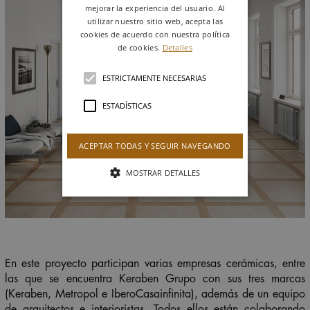
mejorar la experiencia del usuario. Al
utilizar nuestro sitio web, acepta las
cookies de acuerdo con nuestra política
de cookies.
Detalles
ESTRICTAMENTE NECESARIAS
ESTADÍSTICAS
ACEPTAR TODAS Y SEGUIR NAVEGANDO
MOSTRAR DETALLES
En este proyecto participan varias empresas cerámicas, entre
las que se encuentra Keraben Grupo con sus tres marcas
(Keraben, Metropol e IberoCasainfinita), además de un equipo
de arquitectos e interioristas. Todos ellos están colaborando