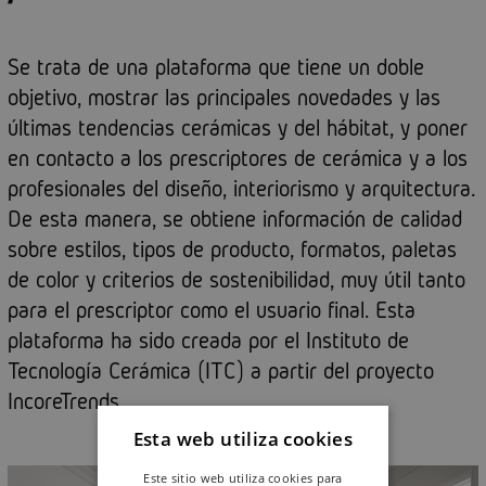
Se trata de una plataforma que tiene un doble
objetivo, mostrar las principales novedades y las
últimas tendencias cerámicas y del hábitat, y poner
en contacto a los prescriptores de cerámica y a los
profesionales del diseño, interiorismo y arquitectura.
De esta manera, se obtiene información de calidad
sobre estilos, tipos de producto, formatos, paletas
de color y criterios de sostenibilidad, muy útil tanto
para el prescriptor como el usuario final. Esta
plataforma ha sido creada por el Instituto de
Tecnología Cerámica (ITC) a partir del proyecto
IncoreTrends.
Esta web utiliza cookies
Este sitio web utiliza cookies para