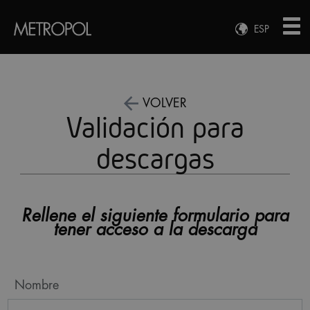
ESP
ENG
FRA
DEU
VOLVER
Validación para
descargas
Rellene el siguiente formulario para
tener acceso a la descarga
Nombre